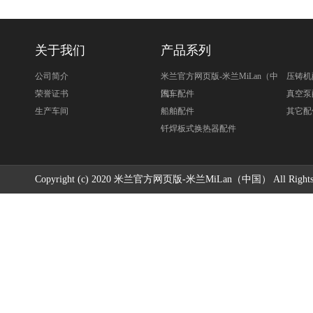
关于我们
产品系列
公司简介
米兰官方网页版-米兰MiLan（中
压铸机
荣誉证书
国）
汽车配件
真空泵
生产车间
船舶配件
其它配
钎焊板式换热器配件
Copyright (c) 2020 米兰官方网页版-米兰MiLan（中国） All Rights 