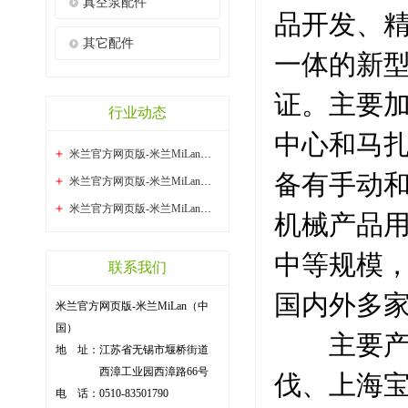
真空泵配件
品开发、
其它配件
一体的新型
证。主要
行业动态
中心和马
米兰官方网页版-米兰MiLan（中国） 成立于2005年3月，座落于沪宁...
备有手动
米兰官方网页版-米兰MiLan（中国） 成立于2005年3月，座落于沪宁...
米兰官方网页版-米兰MiLan（中国） 成立于2005年3月，座落于沪宁...
机械产品
中等规模，
联系我们
国内外多
米兰官方网页版-米兰MiLan（中
国）
主要产品
地 址：江苏省无锡市堰桥街道
西漳工业园西漳路66号
伐、上海
电 话：0510-83501790