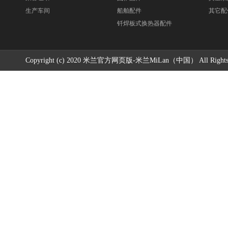
生产车间
船舶配件
其它配
钎焊板式换热器配件
Copyright (c) 2020 米兰官方网页版-米兰MiLan（中国） All Rights 