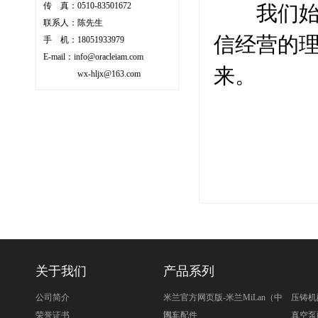
传 真：0510-83501672
我们始终
联系人：陈先生
信经营的理
手 机：18051933979
E-mail：info@oracleiam.com
来。
wx-hljx@163.com
关于我们
产品系列
公司简介
米兰官方网页版-米兰MiLan（中
压铸机
荣誉证书
国）
汽车配件
真空泵