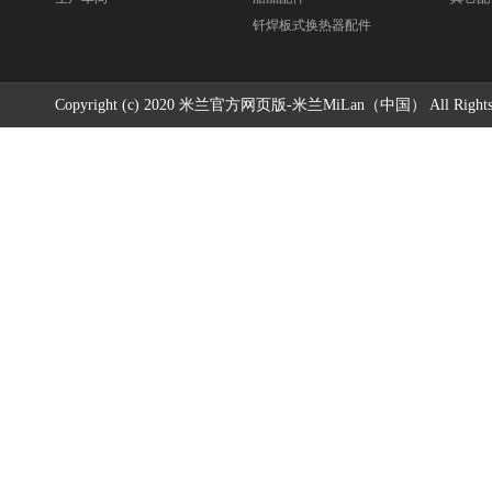
钎焊板式换热器配件
Copyright (c) 2020 米兰官方网页版-米兰MiLan（中国） All Rights 