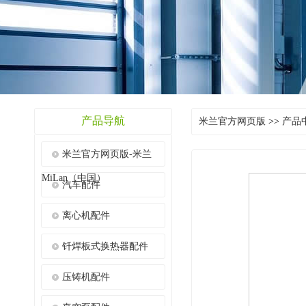
产品导航
米兰官方网页版
>>
产品
米兰官方网页版-米兰
MiLan（中国）
汽车配件
离心机配件
钎焊板式换热器配件
压铸机配件