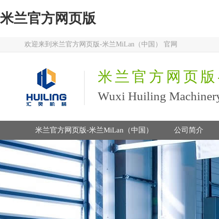
米兰官方网页版
欢迎来到米兰官方网页版-米兰MiLan（中国） 官网
米兰官方网页版-
Wuxi Huiling Machinery
米兰官方网页版-米兰MiLan（中国）
公司简介