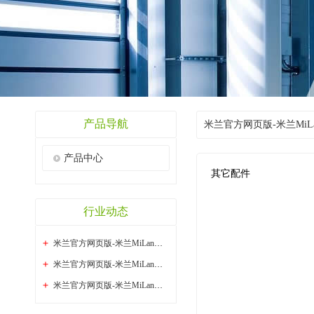
产品导航
米兰官方网页版-米兰MiL
产品中心
其它配件
行业动态
米兰官方网页版-米兰MiLan（中国） 成立于2005年3月，座落于沪宁高速无锡北出口西漳工业园区
米兰官方网页版-米兰MiLan（中国） 成立于2005年3月，座落于沪宁高速无锡北出口西漳工业园区
米兰官方网页版-米兰MiLan（中国） 成立于2005年3月，座落于沪宁高速无锡北出口西漳工业园区