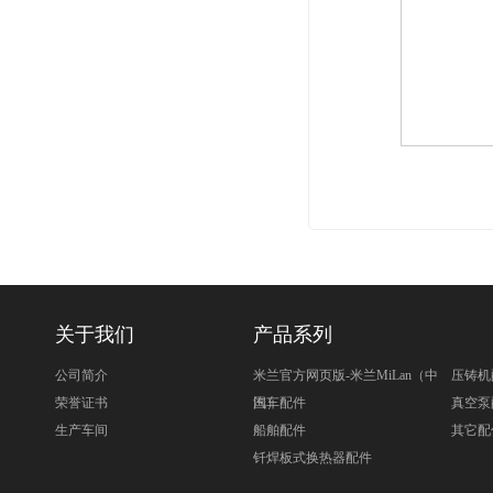
关于我们
产品系列
公司简介
米兰官方网页版-米兰MiLan（中
压铸机
荣誉证书
国）
汽车配件
真空泵
生产车间
船舶配件
其它配
钎焊板式换热器配件