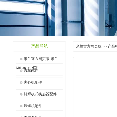
产品导航
米兰官方网页版
>>
产品
米兰官方网页版-米兰
MiLan（中国）
汽车配件
离心机配件
钎焊板式换热器配件
压铸机配件