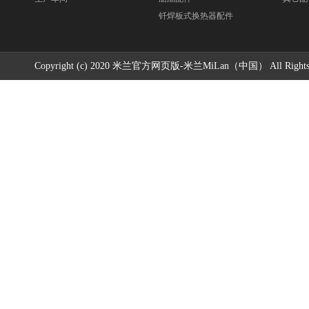
钎焊板式换热器配件
Copyright (c) 2020 米兰官方网页版-米兰MiLan（中国） All Rights 