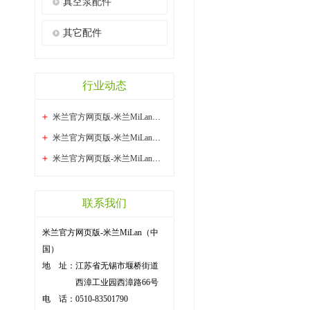
真空泵配件
其它配件
行业动态
米兰官方网页版-米兰MiLan（中国） 成立于2005年3月，座落于沪宁...
米兰官方网页版-米兰MiLan（中国） 成立于2005年3月，座落于沪宁...
米兰官方网页版-米兰MiLan（中国） 成立于2005年3月，座落于沪宁...
联系我们
米兰官方网页版-米兰MiLan（中
国）
地 址：江苏省无锡市堰桥街道
西漳工业园西漳路66号
电 话：0510-83501790