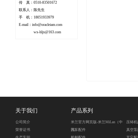
传 真：0510-83501672
联系人：陈先生
手 机：18051933979
E-mail：info@oracleiam.com
wx-hljx@163.com
关于我们
产品系列
公司简介
米兰官方网页版-米兰MiLan（中
压铸机
荣誉证书
国）
汽车配件
真空泵
生产车间
船舶配件
其它配