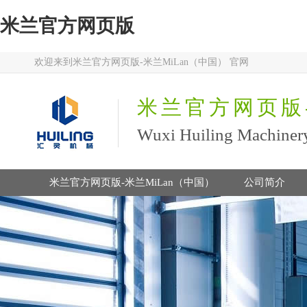
米兰官方网页版
欢迎来到米兰官方网页版-米兰MiLan（中国） 官网
米兰官方网页版-
Wuxi Huiling Machinery
米兰官方网页版-米兰MiLan（中国）
公司简介