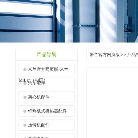
产品导航
米兰官方网页版
>>
产品
米兰官方网页版-米兰
MiLan（中国）
汽车配件
离心机配件
钎焊板式换热器配件
压铸机配件