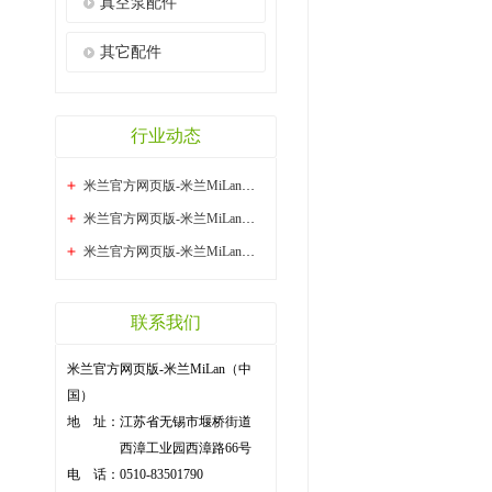
真空泵配件
其它配件
行业动态
米兰官方网页版-米兰MiLan（中国） 成立于2005年3月，座落于沪宁...
米兰官方网页版-米兰MiLan（中国） 成立于2005年3月，座落于沪宁...
米兰官方网页版-米兰MiLan（中国） 成立于2005年3月，座落于沪宁...
联系我们
米兰官方网页版-米兰MiLan（中
国）
地 址：江苏省无锡市堰桥街道
西漳工业园西漳路66号
电 话：0510-83501790