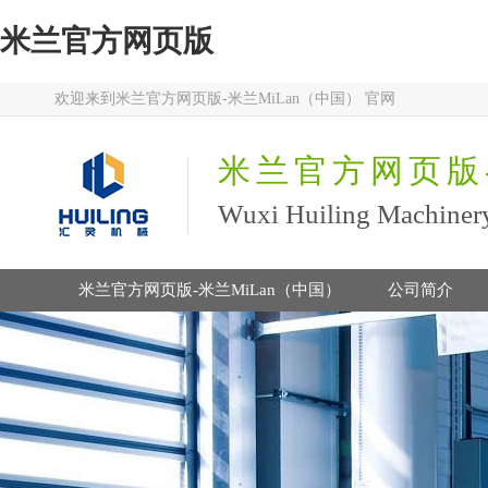
米兰官方网页版
欢迎来到米兰官方网页版-米兰MiLan（中国） 官网
米兰官方网页版-
Wuxi Huiling Machinery
米兰官方网页版-米兰MiLan（中国）
公司简介