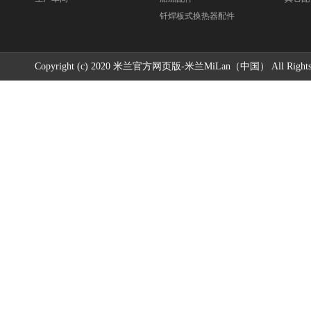
钎焊板式换热器配件
Copyright (c) 2020 米兰官方网页版-米兰MiLan（中国） All Rights 