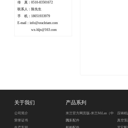
传 真：0510-83501672
联系人：陈先生
手 机：18051933979
E-mail：info@oracleiam.com
wx-hljx@163.com
关于我们
产品系列
公司简介
米兰官方网页版-米兰MiLan（中
压铸机
荣誉证书
国）
汽车配件
真空泵
生产车间
船舶配件
其它配