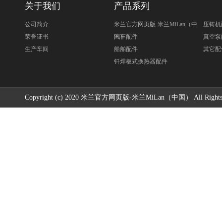
关于我们
产品系列
公司简介
米兰官方网页版-米兰MiLan（中
压铸机
荣誉证书
国）
汽车配件
真空泵
生产车间
船舶配件
其它配
钎焊板式换热器配件
Copyright (c) 2020 米兰官方网页版-米兰MiLan（中国） All Rights 