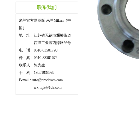
联系我们
米兰官方网页版-米兰MiLan（中
国）
地 址：江苏省无锡市堰桥街道
西漳工业园西漳路66号
电 话：0510-83501790
传 真：0510-83501672
联系人：陈先生
手 机：18051933979
E-mail：info@oracleiam.com
wx-hljx@163.com