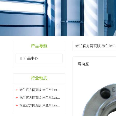
产品导航
米兰官方网页版-米兰MiL
产品中心
导向座
行业动态
米兰官方网页版-米兰MiLan（中国） 成立于2005年3月，座落于沪宁高速无锡北出口西漳工业园区
米兰官方网页版-米兰MiLan（中国） 成立于2005年3月，座落于沪宁高速无锡北出口西漳工业园区
米兰官方网页版-米兰MiLan（中国） 成立于2005年3月，座落于沪宁高速无锡北出口西漳工业园区