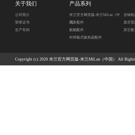
关于我们
产品系列
公司简介
米兰官方网页版-米兰MiLan（中
压铸机
荣誉证书
国）
汽车配件
真空泵
生产车间
船舶配件
其它配
钎焊板式换热器配件
Copyright (c) 2020 米兰官方网页版-米兰MiLan（中国） All Rights 