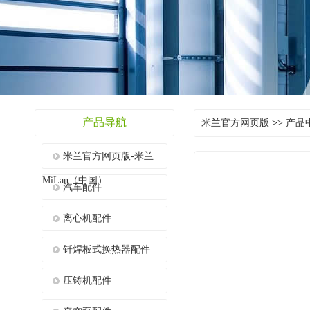
产品导航
米兰官方网页版
>>
产品
米兰官方网页版-米兰
MiLan（中国）
汽车配件
离心机配件
钎焊板式换热器配件
压铸机配件