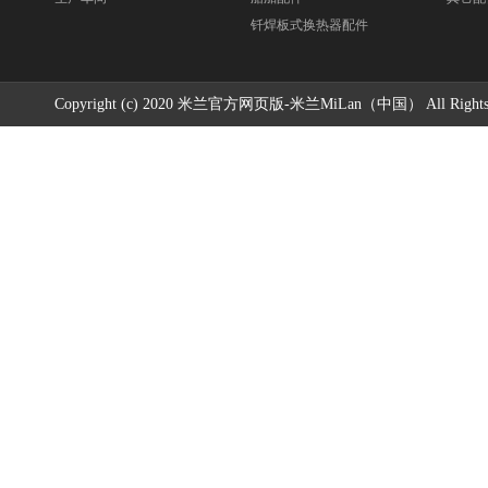
钎焊板式换热器配件
Copyright (c) 2020 米兰官方网页版-米兰MiLan（中国） All Rights 